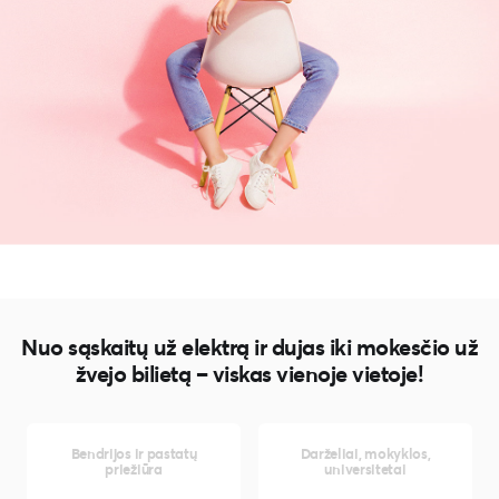
Nuo sąskaitų už elektrą ir dujas iki mokesčio už
žvejo bilietą – viskas vienoje vietoje!
Bendrijos ir pastatų
Darželiai, mokyklos,
priežiūra
universitetai