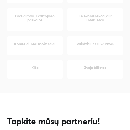
Draudimas ir vartojimo
Telekomunikacija ir
paskolos
internetas
Komunaliniai mokesčiai
Valstybinės rinkliavos
Kita
Žvejo bilietas
Tapkite mūsų partneriu!