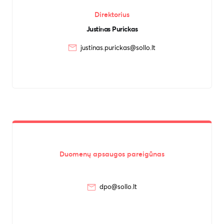
Direktorius
Justinas Purickas
justinas.purickas@sollo.lt
Duomenų apsaugos pareigūnas
dpo@sollo.lt