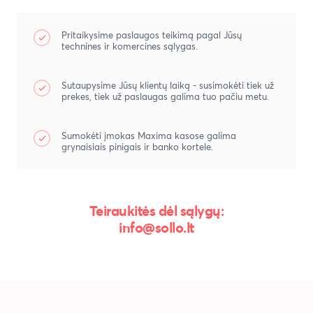
Pritaikysime paslaugos teikimą pagal Jūsų
technines ir komercines sąlygas.
Sutaupysime Jūsų klientų laiką - susimokėti tiek už
prekes, tiek už paslaugas galima tuo pačiu metu.
Sumokėti įmokas Maxima kasose galima
grynaisiais pinigais ir banko kortele.
Teiraukitės dėl sąlygų:
info@sollo.lt