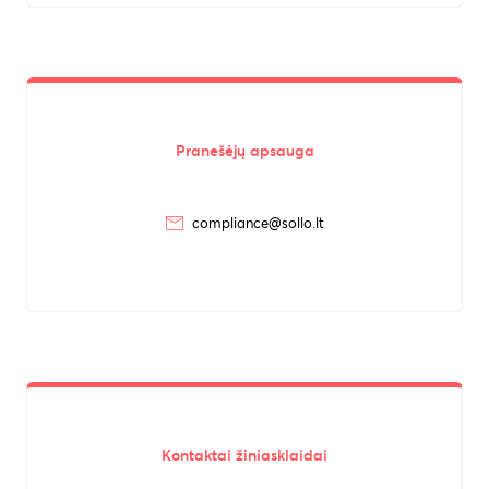
Pranešėjų apsauga
compliance@sollo.lt
Kontaktai žiniasklaidai